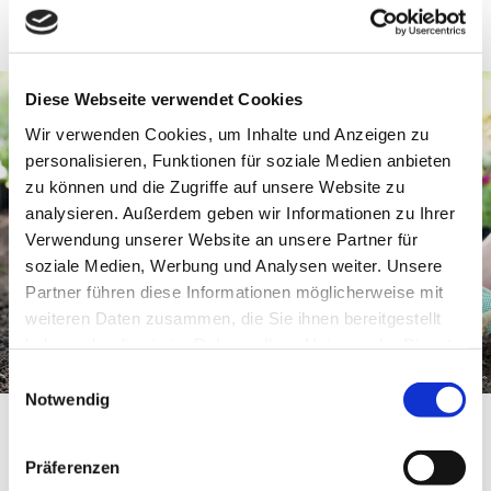
Diese Webseite verwendet Cookies
Wir verwenden Cookies, um Inhalte und Anzeigen zu
personalisieren, Funktionen für soziale Medien anbieten
zu können und die Zugriffe auf unsere Website zu
analysieren. Außerdem geben wir Informationen zu Ihrer
Verwendung unserer Website an unsere Partner für
soziale Medien, Werbung und Analysen weiter. Unsere
Partner führen diese Informationen möglicherweise mit
UNSER TEAM SUCHT
weiteren Daten zusammen, die Sie ihnen bereitgestellt
VERSTÄRKUNG
haben oder die sie im Rahmen Ihrer Nutzung der Dienste
gesammelt haben.
Einwilligungsauswahl
Notwendig
Bist du engagiert und liebst es, an der frischen Luft
Präferenzen